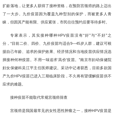
扩龄落地，让更多人获得了接种资格，在预防宫颈癌的路上迈出
了一大步。九价疫苗因为覆盖九种型别的保护，而被更多人青
睐，但因其产能有限、供应紧张，市民往往预约后要等待多时。
专家表示，其实接种哪种HPV疫苗没有“好”与“不好”之
分，“目前二价、四价、九价疫苗均适合9—45岁人群，建议可根
据自己年龄、追求的保护效果、经济情况和当地疫苗供应情况选
择接种何种疫苗。不用一味追求‘高价’疫苗。”南京市妇幼保健院
妇女保健科吴江平主任医师建议。采访中记者获悉，目前多款国
产九价HPV疫苗已进入三期临床阶段，不久将有望缓解疫苗供不
应求的难题。
接种疫苗不能取代常规宫颈癌筛查
宫颈癌是我国最常见的女性恶性肿瘤之一，接种HPV疫苗是