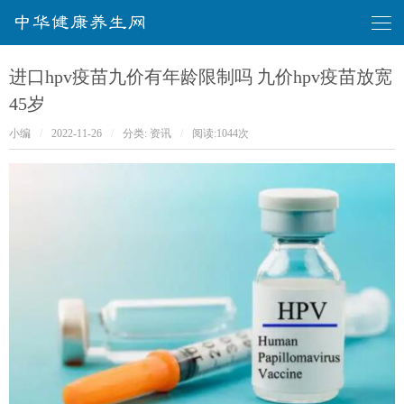
华健康养生网
进口hpv疫苗九价有年龄限制吗 九价hpv疫苗放宽
45岁
小编
/
2022-11-26
/
分类:
资讯
/
阅读:
1044次