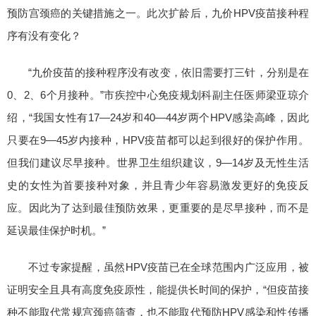
预防宫颈癌的关键措施之一。此次扩龄后，九价HPV疫苗接种程
序有没有变化？
“九价疫苗的接种程序没有改变，依旧需要打三针，分别是在
0、2、6个月接种。”市疾控中心免疫规划科副主任医师梁亚琼介
绍，“我国女性有17—24岁和40—44岁两个HPV感染高峰，因此
只要在9—45岁内接种，HPV疫苗都可以起到很好的保护作用。
但我们建议尽早接种。世界卫生组织建议，9—14岁及无性生活
史的女性为首要接种对象，并且青少年容易激发更好的免疫反
应。因此为了达到最佳预防效果，更重要的是尽早接种，而不是
延误最佳保护时机。”
不过专家提醒，虽然HPV疫苗已在全球范围内广泛应用，被
证明安全且具有高度免疫原性，能提供长时间的保护，“但疫苗接
种不能取代常规宫颈癌筛查，也不能取代预防HPV感染和性传播