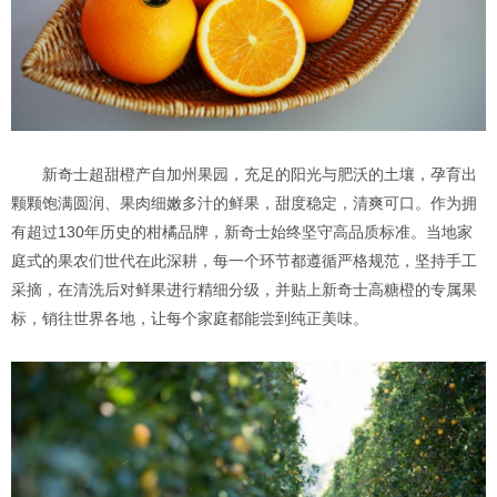
新奇士超甜橙产自加州果园，充足的阳光与肥沃的土壤，孕育出
颗颗饱满圆润、果肉细嫩多汁的鲜果，甜度稳定，清爽可口。作为拥
有超过130年历史的柑橘品牌，新奇士始终坚守高品质标准。当地家
庭式的果农们世代在此深耕，每一个环节都遵循严格规范，坚持手工
采摘，在清洗后对鲜果进行精细分级，并贴上新奇士高糖橙的专属果
标，销往世界各地，让每个家庭都能尝到纯正美味。