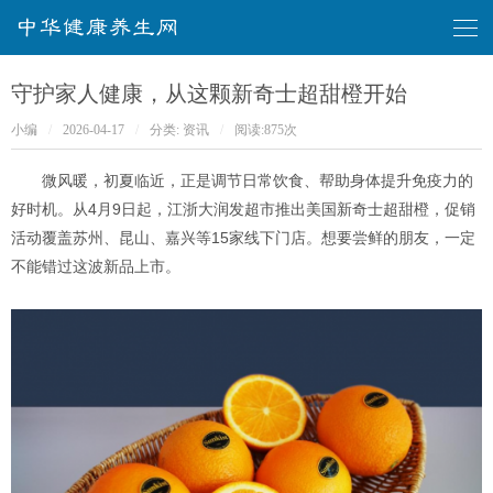
华健康养生网
守护家人健康，从这颗新奇士超甜橙开始
小编
/
2026-04-17
/
分类:
资讯
/
阅读:
875次
微风暖，初夏临近，正是调节日常饮食、帮助身体提升免疫力的
好时机。从4月9日起，江浙大润发超市推出美国新奇士超甜橙，促销
活动覆盖苏州、昆山、嘉兴等15家线下门店。想要尝鲜的朋友，一定
不能错过这波新品上市。