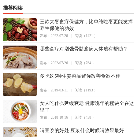
推荐阅读
三款大枣食疗保健方，比单纯吃枣更能发挥
养生保健的功效
发布：2022-07-26
|
阅读（1421 ）
哪些食疗对增强骨髓瘤病人体质有帮助？
发布：2022-07-26
|
阅读（764 ）
多吃这5种生姜菜品帮你改善食欲不佳
发布：2019-03-11
|
阅读（1193 ）
女人吃什么延缓衰老 健康晚年的秘诀全在这
里了
发布：2018-10-16
|
阅读（438 ）
喝豆浆的好处 豆浆什么时候喝效果最好