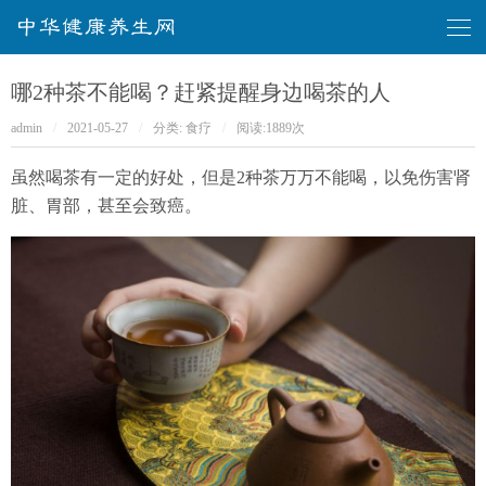
华健康养生网
哪2种茶不能喝？赶紧提醒身边喝茶的人
admin
/
2021-05-27
/
分类:
食疗
/
阅读:
1889次
虽然喝茶有一定的好处，但是2种茶万万不能喝，以免伤害肾
脏、胃部，甚至会致癌。