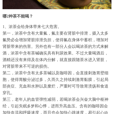
哪2种茶不能喝？
1、
浓茶会给身体带来七大危害。
第一，浓茶中含有大量氟，氟主要在肾脏中排泄，摄入太多
氟势必会增加肾脏排泄负担，使得氟在身体中蓄积，增加对
肾脏带来的伤害。另外也有一部分人会以喝浓茶的方式来解
酒，浓茶中含有茶碱确实具有利尿效果。不过大量喝酒后，
酒精还没有来得及在体内分解，就直接跟随茶水进入肾脏，
对肾脏带来不可逆的损伤。
第二，浓茶中含有太多茶碱以及咖啡因，会直接刺激胃壁细
胞，使得胃酸分泌过多，久而久之持续刺激胃黏膜，引起局
部炎症、充血和水肿以及糜烂，严重时可导致胃溃疡和食道
穿孔。
第三，老年人的血管弹性减弱，若喝浓茶会兴奋大脑中枢神
经，引起失眠
和心悸，进而升高血压。含有的咖啡因会
多梦
加快血流和呼吸速度，而且也会加快心跳速度，易引起
心动