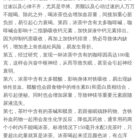
以及
，尤其是
、房颤以及心动过速的人万万
过速
心律不齐
早搏
不能喝。除此之外，喝浓茶也会增加血容量，间接加重心脏
负担，易引起心力衰竭。第四，浓茶中含有太多咖啡碱，咖
啡碱会影响十二指肠吸收钙元素，加快
中钙元素排出。
尿液
因为抑制钙质吸收，再加上加快钙排泄，势必导致体内缺
钙，增加患上
风险，易发生骨折。
骨质疏松
第五，经过研究，发现一杯浓茶中含有的咖啡因高达100毫
克，这样会兴奋中枢神经，从而导致失眠，甚至会引起神经
衰弱。
第六，浓茶中含有太多鞣酸，影响身体对铁吸收，易出现
缺
。鞣酸也会跟食物中的
素B1和蛋白质相结合，
铁性贫血
维生
易引起便秘。同时也会增加尿量，导致钾镁等重要元素跟随
尿液流失。
第七，茶叶中含有的茶碱和鞣质，若跟催眠镇静药物、含铁
补血药物一起用会发生化学反应，降低其药效，通常用药两
个小时内不能喝浓茶。标准情况下150毫升水配3克茶叶，只
要超出此量就算是浓茶。浓茶喝起来涩且颜色浓，有点浑