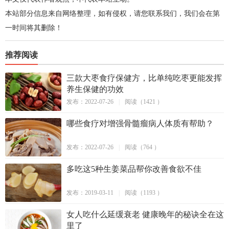
本站部分信息来自网络整理，如有侵权，请您联系我们，我们会在第
一时间将其删除！
推荐阅读
三款大枣食疗保健方，比单纯吃枣更能发挥
养生保健的功效
发布：2022-07-26
|
阅读（1421 ）
哪些食疗对增强骨髓瘤病人体质有帮助？
发布：2022-07-26
|
阅读（764 ）
多吃这5种生姜菜品帮你改善食欲不佳
发布：2019-03-11
|
阅读（1193 ）
女人吃什么延缓衰老 健康晚年的秘诀全在这
里了