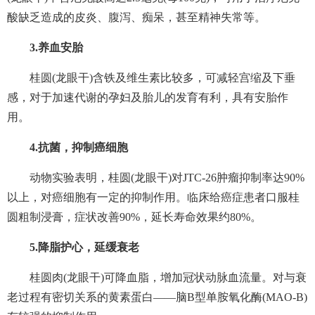
酸缺乏造成的皮炎、腹泻、痴呆，甚至精神失常等。
3.养血安胎
桂圆(龙眼干)含铁及维生素比较多，可减轻宫缩及下垂
感，对于加速代谢的孕妇及胎儿的发育有利，具有安胎作
用。
4.抗菌，抑制癌细胞
动物实验表明，桂圆(龙眼干)对JTC-26肿瘤抑制率达90%
以上，对癌细胞有一定的抑制作用。临床给癌症患者口服桂
圆粗制浸膏，症状改善90%，延长寿命效果约80%。
5.降脂护心，延缓衰老
桂圆肉(龙眼干)可降血脂，增加冠状动脉血流量。对与衰
老过程有密切关系的黄素蛋白——脑B型单胺氧化酶(MAO-B)