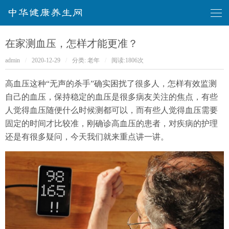
华健康养生网
在家测血压，怎样才能更准？
admin
/
2020-12-29
/
分类:
老年
/
阅读:
1806次
高血压这种“无声的杀手”确实困扰了很多人，怎样有效监测
自己的血压，保持稳定的血压是很多病友关注的焦点，有些
人觉得血压随便什么时候测都可以，而有些人觉得血压需要
固定的时间才比较准，刚确诊高血压的患者，对疾病的护理
还是有很多疑问，今天我们就来重点讲一讲。