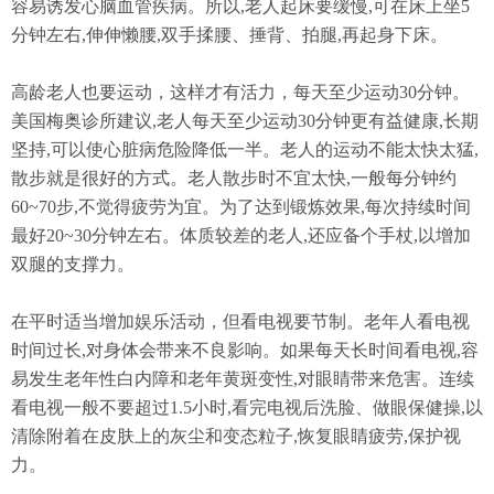
容易诱发心脑血管疾病。所以,老人起床要缓慢,可在床上坐5
分钟左右,伸伸懒腰,双手揉腰、捶背、拍腿,再起身下床。
高龄老人也要运动，这样才有活力，每天至少运动30分钟。
美国梅奥诊所建议,老人每天至少运动30分钟更有益健康,长期
坚持,可以使心脏病危险降低一半。老人的运动不能太快太猛,
散步就是很好的方式。老人散步时不宜太快,一般每分钟约
60~70步,不觉得疲劳为宜。为了达到锻炼效果,每次持续时间
最好20~30分钟左右。体质较差的老人,还应备个手杖,以增加
双腿的支撑力。
在平时适当增加娱乐活动，但看电视要节制。老年人看电视
时间过长,对身体会带来不良影响。如果每天长时间看电视,容
易发生老年性白内障和老年黄斑变性,对眼睛带来危害。连续
看电视一般不要超过1.5小时,看完电视后洗脸、做眼保健操,以
清除附着在皮肤上的灰尘和变态粒子,恢复眼睛疲劳,保护视
力。