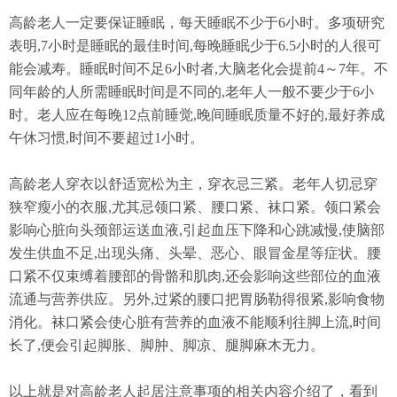
高龄老人一定要保证睡眠，每天睡眠不少于6小时。多项研究
表明,7小时是睡眠的最佳时间,每晚睡眠少于6.5小时的人很可
能会减寿。睡眠时间不足6小时者,大脑老化会提前4～7年。不
同年龄的人所需睡眠时间是不同的,老年人一般不要少于6小
时。老人应在每晚12点前睡觉,晚间睡眠质量不好的,最好养成
午休习惯,时间不要超过1小时。
高龄老人穿衣以舒适宽松为主，穿衣忌三紧。老年人切忌穿
狭窄瘦小的衣服,尤其忌领口紧、腰口紧、袜口紧。领口紧会
影响心脏向头颈部运送血液,引起血压下降和心跳减慢,使脑部
发生供血不足,出现头痛、头晕、恶心、眼冒金星等症状。腰
口紧不仅束缚着腰部的骨骼和肌肉,还会影响这些部位的血液
流通与营养供应。另外,过紧的腰口把胃肠勒得很紧,影响食物
消化。袜口紧会使心脏有营养的血液不能顺利往脚上流,时间
长了,便会引起脚胀、脚肿、脚凉、腿脚麻木无力。
以上就是对高龄老人起居注意事项的相关内容介绍了，看到