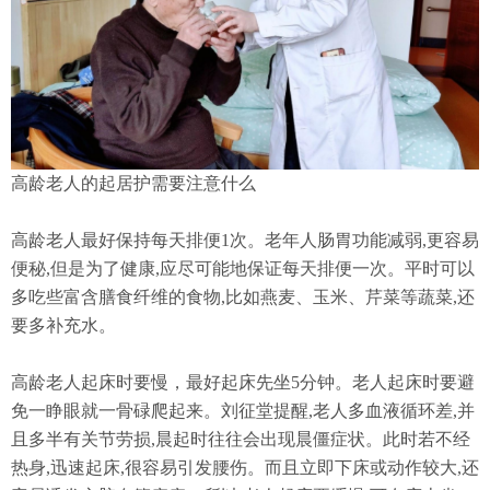
高龄老人的起居护需要注意什么
高龄老人最好保持每天排便1次。老年人肠胃功能减弱,更容易
便秘,但是为了健康,应尽可能地保证每天排便一次。平时可以
多吃些富含膳食纤维的食物,比如燕麦、玉米、芹菜等蔬菜,还
要多补充水。
高龄老人起床时要慢，最好起床先坐5分钟。老人起床时要避
免一睁眼就一骨碌爬起来。刘征堂提醒,老人多血液循环差,并
且多半有关节劳损,晨起时往往会出现晨僵症状。此时若不经
热身,迅速起床,很容易引发腰伤。而且立即下床或动作较大,还