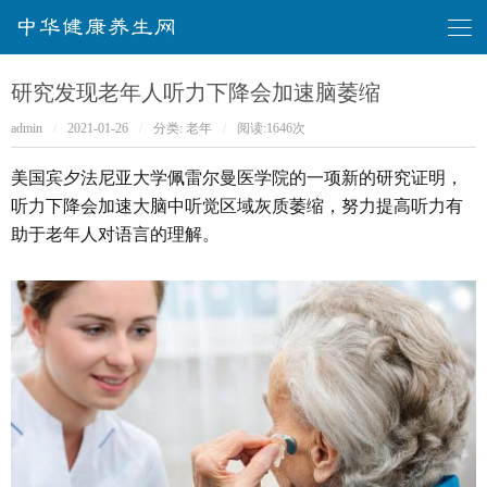
华健康养生网
研究发现老年人听力下降会加速脑萎缩
admin
/
2021-01-26
/
分类:
老年
/
阅读:
1646次
美国宾夕法尼亚大学佩雷尔曼医学院的一项新的研究证明，
听力下降会加速大脑中听觉区域灰质萎缩，努力提高听力有
助于老年人对语言的理解。