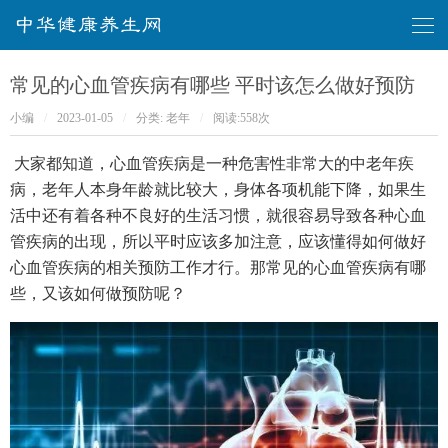
华健康养生网
常见的心血管疾病有哪些 平时该怎么做好预防
小编
/
2023-01-05
/
分类:
老年
/
阅读:
558次
大家都知道，心血管疾病是一种危害性非常大的中老年疾
病，老年人本身年龄就比较大，身体各项机能下降，如果生
活中还有着各种不良好的生活习惯，就很容易导致各种心血
管疾病的出现，所以平时应该多加注意，应该懂得如何做好
心血管疾病的相关预防工作才行。那常见的心血管疾病有哪
些，又该如何做预防呢？