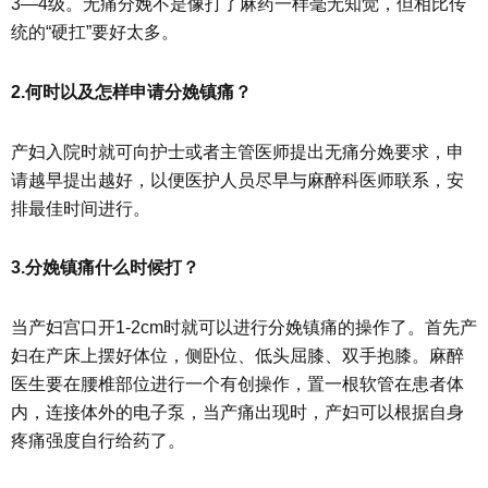
3—4级。无痛分娩不是像打了麻药一样毫无知觉，但相比传
统的“硬扛”要好太多。
2.何时以及怎样申请分娩镇痛？
产妇入院时就可向护士或者主管医师提出无痛分娩要求，申
请越早提出越好，以便医护人员尽早与麻醉科医师联系，安
排最佳时间进行。
3.分娩镇痛什么时候打？
当产妇宫口开1-2cm时就可以进行分娩镇痛的操作了。首先产
妇在产床上摆好体位，侧卧位、低头屈膝、双手抱膝。麻醉
医生要在腰椎部位进行一个有创操作，置一根软管在患者体
内，连接体外的电子泵，当产痛出现时，产妇可以根据自身
疼痛强度自行给药了。